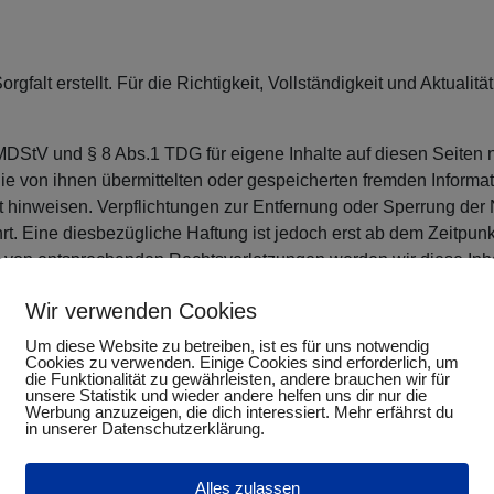
rgfalt erstellt. Für die Richtigkeit, Vollständigkeit und Aktuali
MDStV und § 8 Abs.1 TDG für eigene Inhalte auf diesen Seiten 
t, die von ihnen übermittelten oder gespeicherten fremden Info
eit hinweisen. Verpflichtungen zur Entfernung oder Sperrung de
t. Eine diesbezügliche Haftung ist jedoch erst ab dem Zeitpunk
 von entsprechenden Rechtsverletzungen werden wir diese Inh
Wir verwenden Cookies
Um diese Website zu betreiben, ist es für uns notwendig
nen Webseiten Dritter, auf deren Inhalte wir keinen Einfluss ha
Cookies zu verwenden. Einige Cookies sind erforderlich, um
nhalte der verlinkten Seiten ist stets der jeweilige Anbieter od
die Funktionalität zu gewährleisten, andere brauchen wir für
unsere Statistik und wieder andere helfen uns dir nur die
rlinkung auf mögliche Rechtsverstöße überprüft. Rechtswidrige 
Werbung anzuzeigen, die dich interessiert. Mehr erfährst du
ontrolle der verlinkten Seiten ist jedoch ohne konkrete Anhalts
in unserer Datenschutzerklärung.
rden wir derartige Links umgehend entfernen.
Alles zulassen